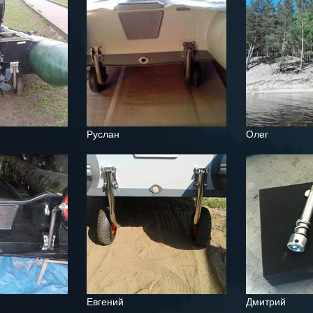
Руслан
Олег
Евгений
Дмитрий