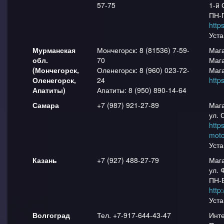
57-75
1-й 
ПН-П
http
Уста
Мурманская
Мончегорск: 8 (81536) 7-59-
Мага
обл.
70
Мага
(Мончегорск,
Оленегорск: 8 (960) 023-72-
Мага
Оленегорск,
24
http
Апатиты)
Апатиты: 8 (950) 890-14-64
Самара
+7 (987) 921-27-89
Маг
ул. 
https
moto
Уста
Казань
+7 (927) 488-27-79
Маг
ул. 
ПН-В
http
Уста
Волгоград
Тел. +7-917-644-43-47
Инте