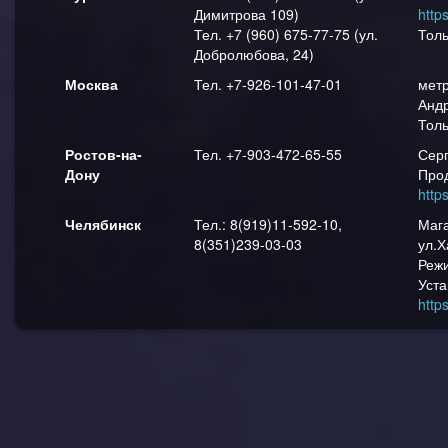
Димитрова 109)
http
Тел. +7 (960) 675-77-75 (ул.
Тол
Добролюбова, 24)
Москва
Тел. +7-926-101-47-01
мет
Анд
Тол
Ростов-на-
Тел. +7-903-472-65-55
Сер
Дону
Прод
http
Челябинск
Тел.: 8(919)11-592-10,
Маг
8(351)239-03-03
ул.Х
Режи
Уста
http