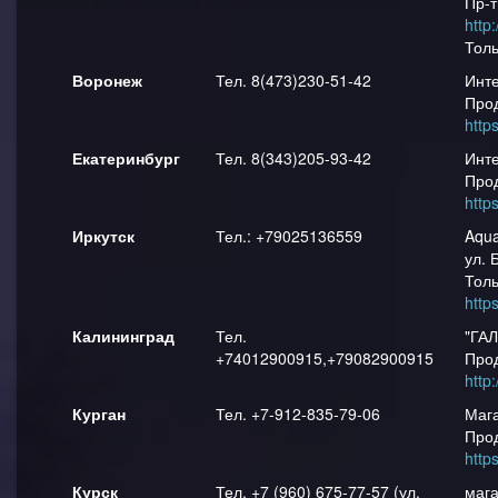
Пр-т
http
Тол
Воронеж
Тел. 8(473)230-51-42
Инте
Прод
http
Екатеринбург
Тел. 8(343)205-93-42
Инте
Прод
http
Иркутск
Тел.: +79025136559
Aqua
ул. 
Тол
http
Калининград
Тел.
"ГАЛ
+74012900915,+79082900915
Прод
http
Курган
Тел. +7-912-835-79-06
Мага
Прод
http
Курск
Тел. +7 (960) 675-77-57 (ул.
мага